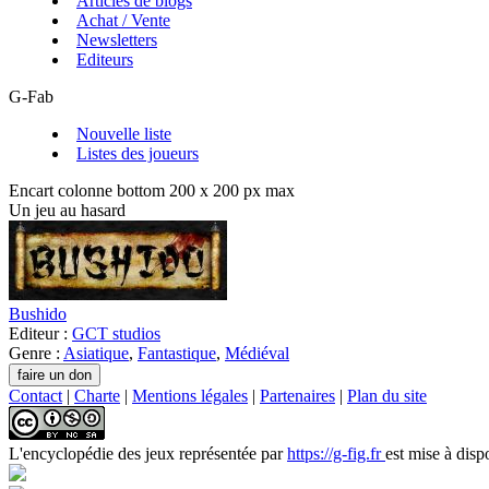
Articles de blogs
Achat / Vente
Newsletters
Editeurs
G-Fab
Nouvelle liste
Listes des joueurs
Encart colonne bottom 200 x 200 px max
Un jeu au hasard
Bushido
Editeur :
GCT studios
Genre :
Asiatique
,
Fantastique
,
Médiéval
Contact
|
Charte
|
Mentions légales
|
Partenaires
|
Plan du site
L'encyclopédie des jeux
représentée par
https://g-fig.fr
est mise à disp