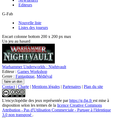
Newsletters
Editeurs
G-Fab
Nouvelle liste
Listes des joueurs
Encart colonne bottom 200 x 200 px max
Un jeu au hasard
Warhammer Underworlds : Nightvault
Editeur :
Games Workshop
Genre :
Fantastique
,
Médiéval
Contact
|
Charte
|
Mentions légales
|
Partenaires
|
Plan du site
L'encyclopédie des jeux
représentée par
https://g-fig.fr
est mise à
disposition selon les termes de la
licence Creative Commons
Attribution - Pas d'Utilisation Commerciale - Partage à l'Identique
3.0 non transposé
.