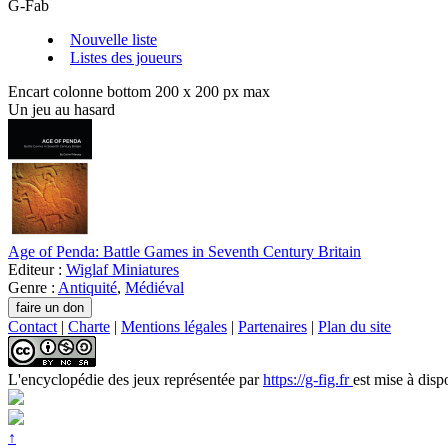
G-Fab
Nouvelle liste
Listes des joueurs
Encart colonne bottom 200 x 200 px max
Un jeu au hasard
Age of Penda: Battle Games in Seventh Century Britain
Editeur :
Wiglaf Miniatures
Genre :
Antiquité
,
Médiéval
Contact
|
Charte
|
Mentions légales
|
Partenaires
|
Plan du site
L'encyclopédie des jeux
représentée par
https://g-fig.fr
est mise à disp
↑