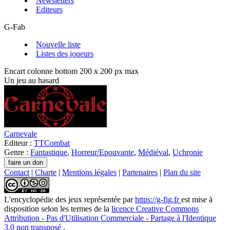
Newsletters
Editeurs
G-Fab
Nouvelle liste
Listes des joueurs
Encart colonne bottom 200 x 200 px max
Un jeu au hasard
Carnevale
Editeur :
TTCombat
Genre :
Fantastique
,
Horreur/Epouvante
,
Médiéval
,
Uchronie
Contact
|
Charte
|
Mentions légales
|
Partenaires
|
Plan du site
L'encyclopédie des jeux
représentée par
https://g-fig.fr
est mise à
disposition selon les termes de la
licence Creative Commons
Attribution - Pas d'Utilisation Commerciale - Partage à l'Identique
3.0 non transposé
.