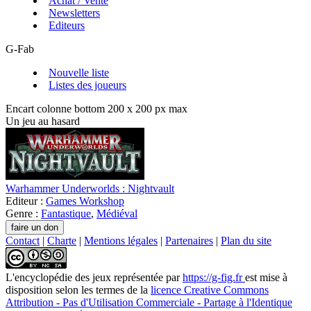
Achat / Vente
Newsletters
Editeurs
G-Fab
Nouvelle liste
Listes des joueurs
Encart colonne bottom 200 x 200 px max
Un jeu au hasard
Warhammer Underworlds : Nightvault
Editeur :
Games Workshop
Genre :
Fantastique
,
Médiéval
Contact
|
Charte
|
Mentions légales
|
Partenaires
|
Plan du site
L'encyclopédie des jeux
représentée par
https://g-fig.fr
est mise à
disposition selon les termes de la
licence Creative Commons
Attribution - Pas d'Utilisation Commerciale - Partage à l'Identique