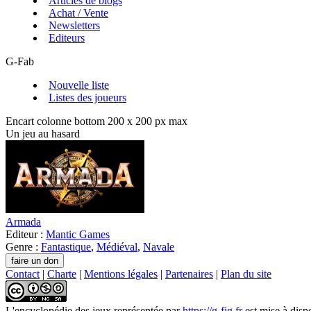
Articles de blogs
Achat / Vente
Newsletters
Editeurs
G-Fab
Nouvelle liste
Listes des joueurs
Encart colonne bottom 200 x 200 px max
Un jeu au hasard
Armada
Editeur :
Mantic Games
Genre :
Fantastique
,
Médiéval
,
Navale
Contact
|
Charte
|
Mentions légales
|
Partenaires
|
Plan du site
L'encyclopédie des jeux
représentée par
https://g-fig.fr
est mise à disp