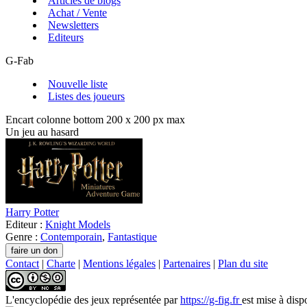
Articles de blogs
Achat / Vente
Newsletters
Editeurs
G-Fab
Nouvelle liste
Listes des joueurs
Encart colonne bottom 200 x 200 px max
Un jeu au hasard
Harry Potter
Editeur :
Knight Models
Genre :
Contemporain
,
Fantastique
Contact
|
Charte
|
Mentions légales
|
Partenaires
|
Plan du site
L'encyclopédie des jeux
représentée par
https://g-fig.fr
est mise à disp