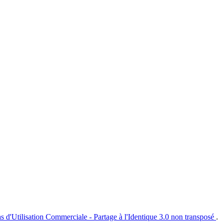
s d'Utilisation Commerciale - Partage à l'Identique 3.0 non transposé
.