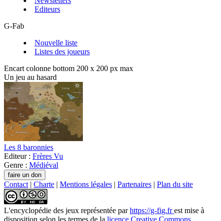
Newsletters
Editeurs
G-Fab
Nouvelle liste
Listes des joueurs
Encart colonne bottom 200 x 200 px max
Un jeu au hasard
Les 8 baronnies
Editeur :
Frères Vu
Genre :
Médiéval
Contact
|
Charte
|
Mentions légales
|
Partenaires
|
Plan du site
L'encyclopédie des jeux
représentée par
https://g-fig.fr
est mise à
disposition selon les termes de la
licence Creative Commons