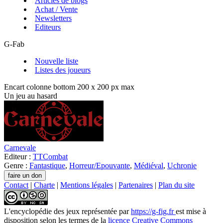
Articles de blogs
Achat / Vente
Newsletters
Editeurs
G-Fab
Nouvelle liste
Listes des joueurs
Encart colonne bottom 200 x 200 px max
Un jeu au hasard
Carnevale
Editeur :
TTCombat
Genre :
Fantastique
,
Horreur/Epouvante
,
Médiéval
,
Uchronie
Contact
|
Charte
|
Mentions légales
|
Partenaires
|
Plan du site
L'encyclopédie des jeux
représentée par
https://g-fig.fr
est mise à
disposition selon les termes de la
licence Creative Commons