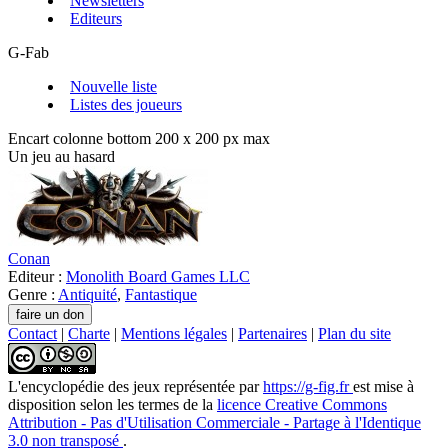
Newsletters
Editeurs
G-Fab
Nouvelle liste
Listes des joueurs
Encart colonne bottom 200 x 200 px max
Un jeu au hasard
Conan
Editeur :
Monolith Board Games LLC
Genre :
Antiquité
,
Fantastique
Contact
|
Charte
|
Mentions légales
|
Partenaires
|
Plan du site
L'encyclopédie des jeux
représentée par
https://g-fig.fr
est mise à
disposition selon les termes de la
licence Creative Commons
Attribution - Pas d'Utilisation Commerciale - Partage à l'Identique
3.0 non transposé
.