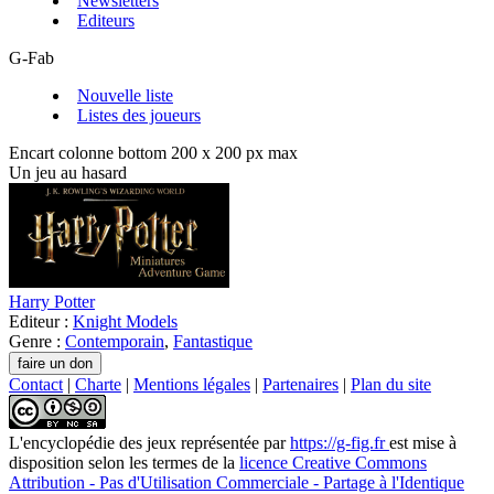
Newsletters
Editeurs
G-Fab
Nouvelle liste
Listes des joueurs
Encart colonne bottom 200 x 200 px max
Un jeu au hasard
Harry Potter
Editeur :
Knight Models
Genre :
Contemporain
,
Fantastique
Contact
|
Charte
|
Mentions légales
|
Partenaires
|
Plan du site
L'encyclopédie des jeux
représentée par
https://g-fig.fr
est mise à
disposition selon les termes de la
licence Creative Commons
Attribution - Pas d'Utilisation Commerciale - Partage à l'Identique