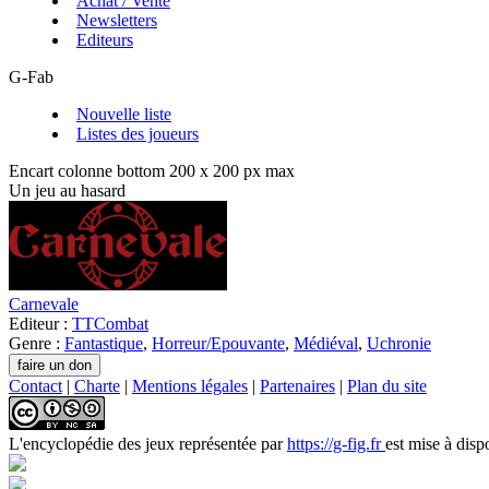
Achat / Vente
Newsletters
Editeurs
G-Fab
Nouvelle liste
Listes des joueurs
Encart colonne bottom 200 x 200 px max
Un jeu au hasard
Carnevale
Editeur :
TTCombat
Genre :
Fantastique
,
Horreur/Epouvante
,
Médiéval
,
Uchronie
Contact
|
Charte
|
Mentions légales
|
Partenaires
|
Plan du site
L'encyclopédie des jeux
représentée par
https://g-fig.fr
est mise à disp