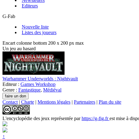
Newsletters
Editeurs
G-Fab
Nouvelle liste
Listes des joueurs
Encart colonne bottom 200 x 200 px max
Un jeu au hasard
Warhammer Underworlds : Nightvault
Editeur :
Games Workshop
Genre :
Fantastique
,
Médiéval
Contact
|
Charte
|
Mentions légales
|
Partenaires
|
Plan du site
L'encyclopédie des jeux
représentée par
https://g-fig.fr
est mise à disp
↑