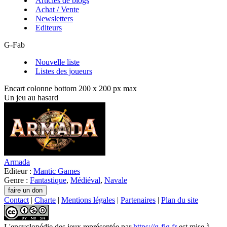
Articles de blogs
Achat / Vente
Newsletters
Editeurs
G-Fab
Nouvelle liste
Listes des joueurs
Encart colonne bottom 200 x 200 px max
Un jeu au hasard
Armada
Editeur :
Mantic Games
Genre :
Fantastique
,
Médiéval
,
Navale
Contact
|
Charte
|
Mentions légales
|
Partenaires
|
Plan du site
L'encyclopédie des jeux
représentée par
https://g-fig.fr
est mise à