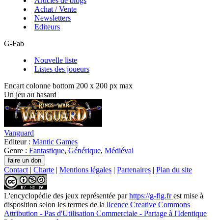
Articles de blogs
Achat / Vente
Newsletters
Editeurs
G-Fab
Nouvelle liste
Listes des joueurs
Encart colonne bottom 200 x 200 px max
Un jeu au hasard
Vanguard
Editeur :
Mantic Games
Genre :
Fantastique
,
Générique
,
Médiéval
Contact
|
Charte
|
Mentions légales
|
Partenaires
|
Plan du site
L'encyclopédie des jeux
représentée par
https://g-fig.fr
est mise à
disposition selon les termes de la
licence Creative Commons
Attribution - Pas d'Utilisation Commerciale - Partage à l'Identique