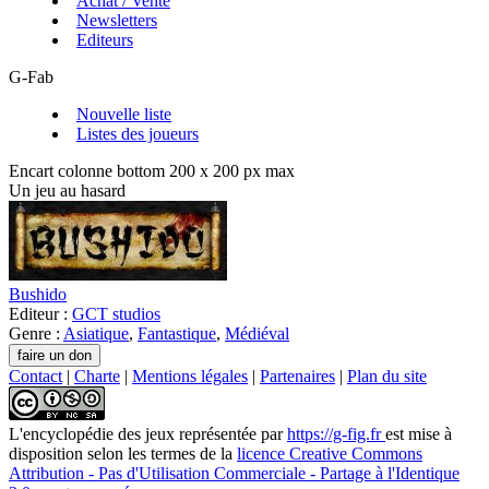
Achat / Vente
Newsletters
Editeurs
G-Fab
Nouvelle liste
Listes des joueurs
Encart colonne bottom 200 x 200 px max
Un jeu au hasard
Bushido
Editeur :
GCT studios
Genre :
Asiatique
,
Fantastique
,
Médiéval
Contact
|
Charte
|
Mentions légales
|
Partenaires
|
Plan du site
L'encyclopédie des jeux
représentée par
https://g-fig.fr
est mise à
disposition selon les termes de la
licence Creative Commons
Attribution - Pas d'Utilisation Commerciale - Partage à l'Identique