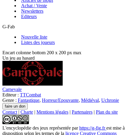
Articles de blogs
Achat / Vente
Newsletters
Editeurs
G-Fab
Nouvelle liste
Listes des joueurs
Encart colonne bottom 200 x 200 px max
Un jeu au hasard
Carnevale
Editeur :
TTCombat
Genre :
Fantastique
,
Horreur/Epouvante
,
Médiéval
,
Uchronie
Contact
|
Charte
|
Mentions légales
|
Partenaires
|
Plan du site
L'encyclopédie des jeux
représentée par
https://g-fig.fr
est mise à
disposition selon les termes de la
licence Creative Commons