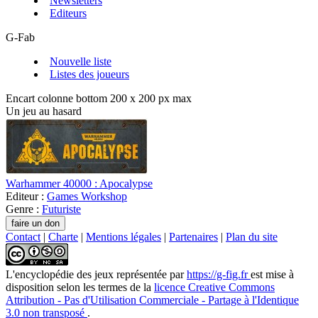
Newsletters
Editeurs
G-Fab
Nouvelle liste
Listes des joueurs
Encart colonne bottom 200 x 200 px max
Un jeu au hasard
Warhammer 40000 : Apocalypse
Editeur :
Games Workshop
Genre :
Futuriste
Contact
|
Charte
|
Mentions légales
|
Partenaires
|
Plan du site
L'encyclopédie des jeux
représentée par
https://g-fig.fr
est mise à
disposition selon les termes de la
licence Creative Commons
Attribution - Pas d'Utilisation Commerciale - Partage à l'Identique
3.0 non transposé
.