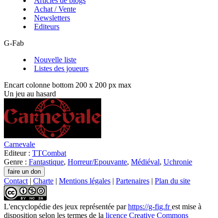
Articles de blogs
Achat / Vente
Newsletters
Editeurs
G-Fab
Nouvelle liste
Listes des joueurs
Encart colonne bottom 200 x 200 px max
Un jeu au hasard
Carnevale
Editeur :
TTCombat
Genre :
Fantastique
,
Horreur/Epouvante
,
Médiéval
,
Uchronie
Contact
|
Charte
|
Mentions légales
|
Partenaires
|
Plan du site
L'encyclopédie des jeux
représentée par
https://g-fig.fr
est mise à
disposition selon les termes de la
licence Creative Commons