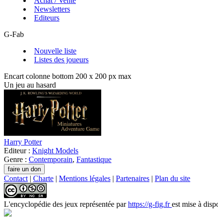
Achat / Vente
Newsletters
Editeurs
G-Fab
Nouvelle liste
Listes des joueurs
Encart colonne bottom 200 x 200 px max
Un jeu au hasard
Harry Potter
Editeur :
Knight Models
Genre :
Contemporain
,
Fantastique
Contact
|
Charte
|
Mentions légales
|
Partenaires
|
Plan du site
L'encyclopédie des jeux
représentée par
https://g-fig.fr
est mise à disp