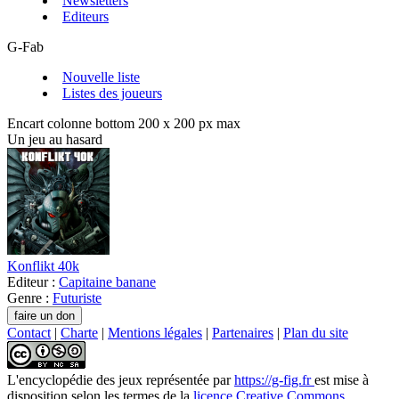
Newsletters
Editeurs
G-Fab
Nouvelle liste
Listes des joueurs
Encart colonne bottom 200 x 200 px max
Un jeu au hasard
Konflikt 40k
Editeur :
Capitaine banane
Genre :
Futuriste
Contact
|
Charte
|
Mentions légales
|
Partenaires
|
Plan du site
L'encyclopédie des jeux
représentée par
https://g-fig.fr
est mise à
disposition selon les termes de la
licence Creative Commons