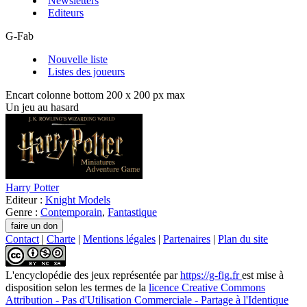
Newsletters
Editeurs
G-Fab
Nouvelle liste
Listes des joueurs
Encart colonne bottom 200 x 200 px max
Un jeu au hasard
Harry Potter
Editeur :
Knight Models
Genre :
Contemporain
,
Fantastique
Contact
|
Charte
|
Mentions légales
|
Partenaires
|
Plan du site
L'encyclopédie des jeux
représentée par
https://g-fig.fr
est mise à
disposition selon les termes de la
licence Creative Commons
Attribution - Pas d'Utilisation Commerciale - Partage à l'Identique