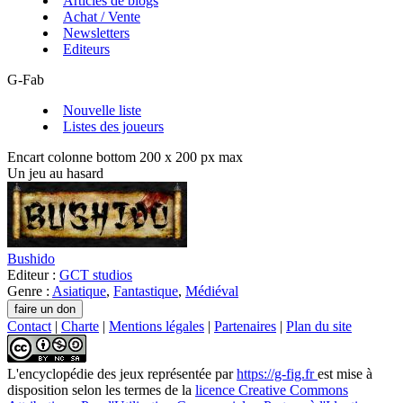
Articles de blogs
Achat / Vente
Newsletters
Editeurs
G-Fab
Nouvelle liste
Listes des joueurs
Encart colonne bottom 200 x 200 px max
Un jeu au hasard
Bushido
Editeur :
GCT studios
Genre :
Asiatique
,
Fantastique
,
Médiéval
Contact
|
Charte
|
Mentions légales
|
Partenaires
|
Plan du site
L'encyclopédie des jeux
représentée par
https://g-fig.fr
est mise à
disposition selon les termes de la
licence Creative Commons