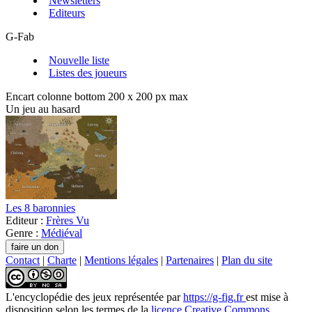
Newsletters
Editeurs
G-Fab
Nouvelle liste
Listes des joueurs
Encart colonne bottom 200 x 200 px max
Un jeu au hasard
Les 8 baronnies
Editeur :
Frères Vu
Genre :
Médiéval
Contact
|
Charte
|
Mentions légales
|
Partenaires
|
Plan du site
L'encyclopédie des jeux
représentée par
https://g-fig.fr
est mise à
disposition selon les termes de la
licence Creative Commons