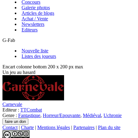
Concours
Galerie photos
Articles de blogs
Achat / Vente
Newsletters
Editeurs
G-Fab
Nouvelle liste
Listes des joueurs
Encart colonne bottom 200 x 200 px max
Un jeu au hasard
Carnevale
Editeur :
TTCombat
Genre :
Fantastique
,
Horreur/Epouvante
,
Médiéval
,
Uchronie
Contact
|
Charte
|
Mentions légales
|
Partenaires
|
Plan du site