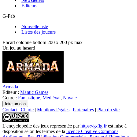
Newsletters
Editeurs
G-Fab
Nouvelle liste
Listes des joueurs
Encart colonne bottom 200 x 200 px max
Un jeu au hasard
Armada
Editeur :
Mantic Games
Genre :
Fantastique
,
Médiéval
,
Navale
Contact
|
Charte
|
Mentions légales
|
Partenaires
|
Plan du site
L'encyclopédie des jeux
représentée par
https://g-fig.fr
est mise à
disposition selon les termes de la
licence Creative Commons
Attribution - Pas d'Utilisation Commerciale - Partage à l'Identique