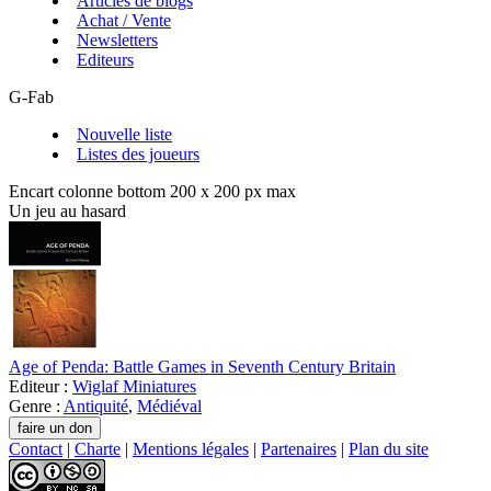
Articles de blogs
Achat / Vente
Newsletters
Editeurs
G-Fab
Nouvelle liste
Listes des joueurs
Encart colonne bottom 200 x 200 px max
Un jeu au hasard
Age of Penda: Battle Games in Seventh Century Britain
Editeur :
Wiglaf Miniatures
Genre :
Antiquité
,
Médiéval
Contact
|
Charte
|
Mentions légales
|
Partenaires
|
Plan du site