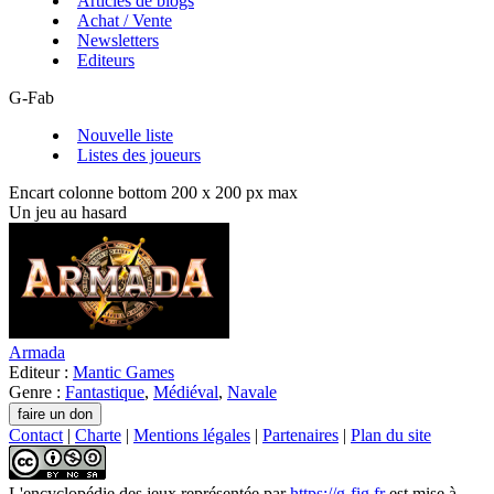
Articles de blogs
Achat / Vente
Newsletters
Editeurs
G-Fab
Nouvelle liste
Listes des joueurs
Encart colonne bottom 200 x 200 px max
Un jeu au hasard
Armada
Editeur :
Mantic Games
Genre :
Fantastique
,
Médiéval
,
Navale
Contact
|
Charte
|
Mentions légales
|
Partenaires
|
Plan du site
L'encyclopédie des jeux
représentée par
https://g-fig.fr
est mise à