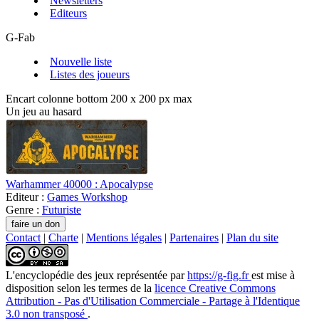
Newsletters
Editeurs
G-Fab
Nouvelle liste
Listes des joueurs
Encart colonne bottom 200 x 200 px max
Un jeu au hasard
Warhammer 40000 : Apocalypse
Editeur :
Games Workshop
Genre :
Futuriste
Contact
|
Charte
|
Mentions légales
|
Partenaires
|
Plan du site
L'encyclopédie des jeux
représentée par
https://g-fig.fr
est mise à
disposition selon les termes de la
licence Creative Commons
Attribution - Pas d'Utilisation Commerciale - Partage à l'Identique
3.0 non transposé
.