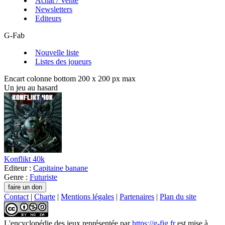
Achat / Vente
Newsletters
Editeurs
G-Fab
Nouvelle liste
Listes des joueurs
Encart colonne bottom 200 x 200 px max
Un jeu au hasard
Konflikt 40k
Editeur :
Capitaine banane
Genre :
Futuriste
Contact
|
Charte
|
Mentions légales
|
Partenaires
|
Plan du site
L'encyclopédie des jeux
représentée par
https://g-fig.fr
est mise à