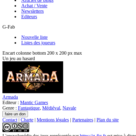
Articles de blogs
Achat / Vente
Newsletters
Editeurs
G-Fab
Nouvelle liste
Listes des joueurs
Encart colonne bottom 200 x 200 px max
Un jeu au hasard
Armada
Editeur :
Mantic Games
Genre :
Fantastique
,
Médiéval
,
Navale
Contact
|
Charte
|
Mentions légales
|
Partenaires
|
Plan du site
L'encyclopédie des jeux
représentée par
https://g-fig.fr
est mise à disp