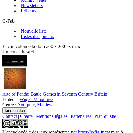
Achat / Vente
Newsletters
Editeurs
G-Fab
Nouvelle liste
Listes des joueurs
Encart colonne bottom 200 x 200 px max
Un jeu au hasard
Age of Penda: Battle Games in Seventh Century Britain
Editeur :
Wiglaf Miniatures
Genre :
Antiquité
,
Médiéval
Contact
|
Charte
|
Mentions légales
|
Partenaires
|
Plan du site
L'encyclopédie des jeux
représentée par
https://g-fig.fr
est mise à