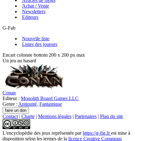
Articles de blogs
Achat / Vente
Newsletters
Editeurs
G-Fab
Nouvelle liste
Listes des joueurs
Encart colonne bottom 200 x 200 px max
Un jeu au hasard
Conan
Editeur :
Monolith Board Games LLC
Genre :
Antiquité
,
Fantastique
Contact
|
Charte
|
Mentions légales
|
Partenaires
|
Plan du site
L'encyclopédie des jeux
représentée par
https://g-fig.fr
est mise à
disposition selon les termes de la
licence Creative Commons