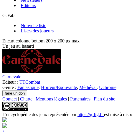
Newsletters
Editeurs
G-Fab
Nouvelle liste
Listes des joueurs
Encart colonne bottom 200 x 200 px max
Un jeu au hasard
Carnevale
Editeur :
TTCombat
Genre :
Fantastique
,
Horreur/Epouvante
,
Médiéval
,
Uchronie
Contact
|
Charte
|
Mentions légales
|
Partenaires
|
Plan du site
L'encyclopédie des jeux
représentée par
https://g-fig.fr
est mise à disp
↑