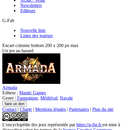
Achat / Vente
Newsletters
Editeurs
G-Fab
Nouvelle liste
Listes des joueurs
Encart colonne bottom 200 x 200 px max
Un jeu au hasard
Armada
Editeur :
Mantic Games
Genre :
Fantastique
,
Médiéval
,
Navale
Contact
|
Charte
|
Mentions légales
|
Partenaires
|
Plan du site
L'encyclopédie des jeux
représentée par
https://g-fig.fr
est mise à
disposition selon les termes de la
licence Creative Commons