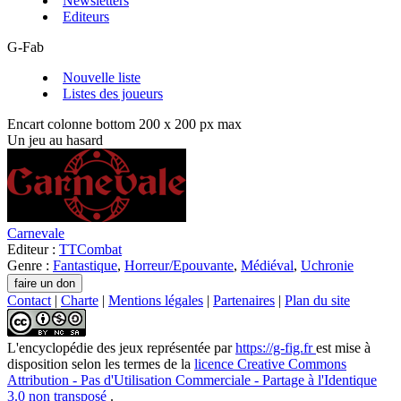
Newsletters
Editeurs
G-Fab
Nouvelle liste
Listes des joueurs
Encart colonne bottom 200 x 200 px max
Un jeu au hasard
Carnevale
Editeur :
TTCombat
Genre :
Fantastique
,
Horreur/Epouvante
,
Médiéval
,
Uchronie
Contact
|
Charte
|
Mentions légales
|
Partenaires
|
Plan du site
L'encyclopédie des jeux
représentée par
https://g-fig.fr
est mise à
disposition selon les termes de la
licence Creative Commons
Attribution - Pas d'Utilisation Commerciale - Partage à l'Identique
3.0 non transposé
.