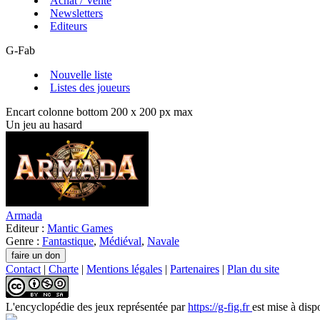
Achat / Vente
Newsletters
Editeurs
G-Fab
Nouvelle liste
Listes des joueurs
Encart colonne bottom 200 x 200 px max
Un jeu au hasard
Armada
Editeur :
Mantic Games
Genre :
Fantastique
,
Médiéval
,
Navale
Contact
|
Charte
|
Mentions légales
|
Partenaires
|
Plan du site
L'encyclopédie des jeux
représentée par
https://g-fig.fr
est mise à disp