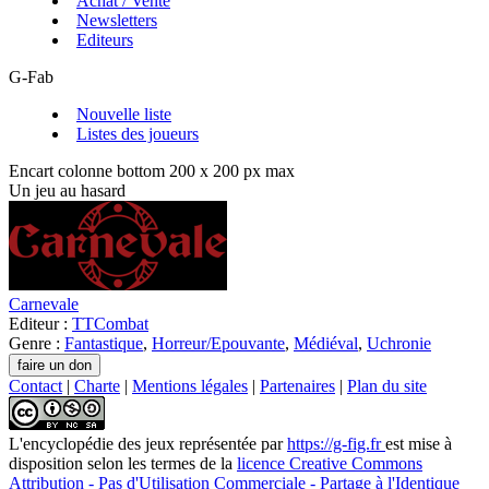
Achat / Vente
Newsletters
Editeurs
G-Fab
Nouvelle liste
Listes des joueurs
Encart colonne bottom 200 x 200 px max
Un jeu au hasard
Carnevale
Editeur :
TTCombat
Genre :
Fantastique
,
Horreur/Epouvante
,
Médiéval
,
Uchronie
Contact
|
Charte
|
Mentions légales
|
Partenaires
|
Plan du site
L'encyclopédie des jeux
représentée par
https://g-fig.fr
est mise à
disposition selon les termes de la
licence Creative Commons
Attribution - Pas d'Utilisation Commerciale - Partage à l'Identique