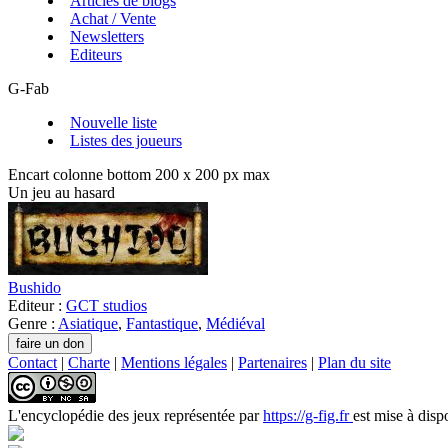
Articles de blogs
Achat / Vente
Newsletters
Editeurs
G-Fab
Nouvelle liste
Listes des joueurs
Encart colonne bottom 200 x 200 px max
Un jeu au hasard
Bushido
Editeur :
GCT studios
Genre :
Asiatique
,
Fantastique
,
Médiéval
Contact
|
Charte
|
Mentions légales
|
Partenaires
|
Plan du site
L'encyclopédie des jeux
représentée par
https://g-fig.fr
est mise à disp