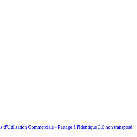
s d'Utilisation Commerciale - Partage à l'Identique 3.0 non transposé
.