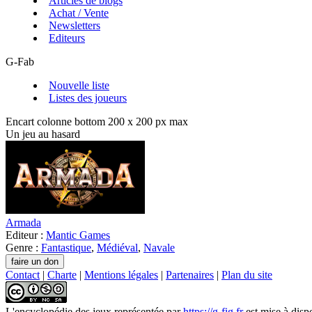
Articles de blogs
Achat / Vente
Newsletters
Editeurs
G-Fab
Nouvelle liste
Listes des joueurs
Encart colonne bottom 200 x 200 px max
Un jeu au hasard
Armada
Editeur :
Mantic Games
Genre :
Fantastique
,
Médiéval
,
Navale
Contact
|
Charte
|
Mentions légales
|
Partenaires
|
Plan du site
L'encyclopédie des jeux
représentée par
https://g-fig.fr
est mise à disp