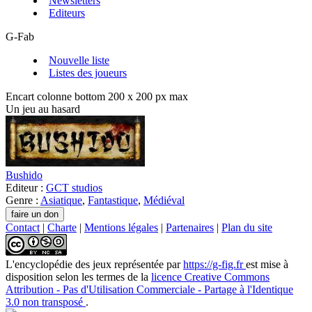
Newsletters
Editeurs
G-Fab
Nouvelle liste
Listes des joueurs
Encart colonne bottom 200 x 200 px max
Un jeu au hasard
Bushido
Editeur :
GCT studios
Genre :
Asiatique
,
Fantastique
,
Médiéval
Contact
|
Charte
|
Mentions légales
|
Partenaires
|
Plan du site
L'encyclopédie des jeux
représentée par
https://g-fig.fr
est mise à
disposition selon les termes de la
licence Creative Commons
Attribution - Pas d'Utilisation Commerciale - Partage à l'Identique
3.0 non transposé
.