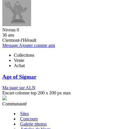
Niveau 0
36 ans
Clermont-l'Hérault
Message
Ajouter comme ami
Collections
Vente
Achat
Age of Sigmar
Ma page sur ALN
Encart colonne top 200 x 200 px max
Communauté
Sites
Concours
Galerie photos