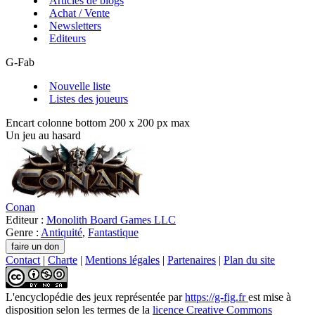
Articles de blogs
Achat / Vente
Newsletters
Editeurs
G-Fab
Nouvelle liste
Listes des joueurs
Encart colonne bottom 200 x 200 px max
Un jeu au hasard
Conan
Editeur :
Monolith Board Games LLC
Genre :
Antiquité
,
Fantastique
Contact
|
Charte
|
Mentions légales
|
Partenaires
|
Plan du site
L'encyclopédie des jeux
représentée par
https://g-fig.fr
est mise à
disposition selon les termes de la
licence Creative Commons