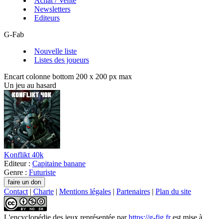
Achat / Vente
Newsletters
Editeurs
G-Fab
Nouvelle liste
Listes des joueurs
Encart colonne bottom 200 x 200 px max
Un jeu au hasard
Konflikt 40k
Editeur :
Capitaine banane
Genre :
Futuriste
Contact
|
Charte
|
Mentions légales
|
Partenaires
|
Plan du site
L'encyclopédie des jeux
représentée par
https://g-fig.fr
est mise à