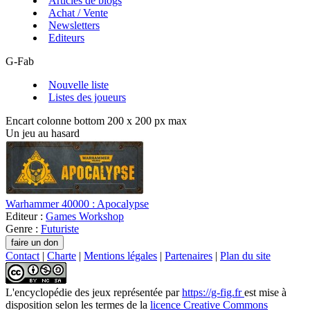
Articles de blogs
Achat / Vente
Newsletters
Editeurs
G-Fab
Nouvelle liste
Listes des joueurs
Encart colonne bottom 200 x 200 px max
Un jeu au hasard
Warhammer 40000 : Apocalypse
Editeur :
Games Workshop
Genre :
Futuriste
Contact
|
Charte
|
Mentions légales
|
Partenaires
|
Plan du site
L'encyclopédie des jeux
représentée par
https://g-fig.fr
est mise à
disposition selon les termes de la
licence Creative Commons