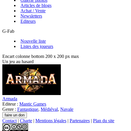
Galerie photos
Articles de blogs
Achat / Vente
Newsletters
Editeurs
G-Fab
Nouvelle liste
Listes des joueurs
Encart colonne bottom 200 x 200 px max
Un jeu au hasard
Armada
Editeur :
Mantic Games
Genre :
Fantastique
,
Médiéval
,
Navale
Contact
|
Charte
|
Mentions légales
|
Partenaires
|
Plan du site