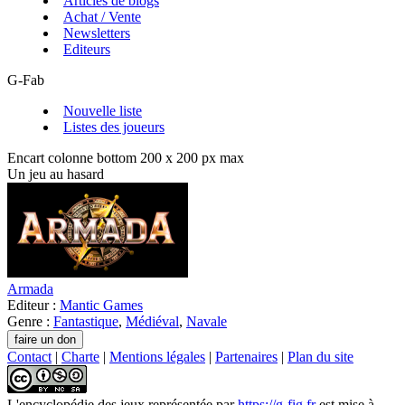
Articles de blogs
Achat / Vente
Newsletters
Editeurs
G-Fab
Nouvelle liste
Listes des joueurs
Encart colonne bottom 200 x 200 px max
Un jeu au hasard
Armada
Editeur :
Mantic Games
Genre :
Fantastique
,
Médiéval
,
Navale
Contact
|
Charte
|
Mentions légales
|
Partenaires
|
Plan du site
L'encyclopédie des jeux
représentée par
https://g-fig.fr
est mise à