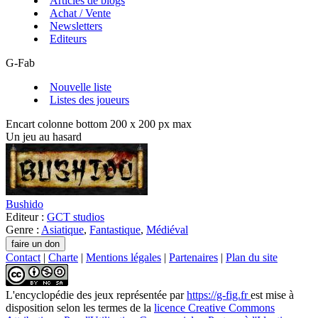
Articles de blogs
Achat / Vente
Newsletters
Editeurs
G-Fab
Nouvelle liste
Listes des joueurs
Encart colonne bottom 200 x 200 px max
Un jeu au hasard
Bushido
Editeur :
GCT studios
Genre :
Asiatique
,
Fantastique
,
Médiéval
Contact
|
Charte
|
Mentions légales
|
Partenaires
|
Plan du site
L'encyclopédie des jeux
représentée par
https://g-fig.fr
est mise à
disposition selon les termes de la
licence Creative Commons