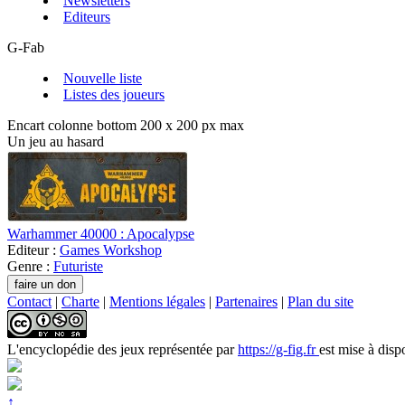
Newsletters
Editeurs
G-Fab
Nouvelle liste
Listes des joueurs
Encart colonne bottom 200 x 200 px max
Un jeu au hasard
Warhammer 40000 : Apocalypse
Editeur :
Games Workshop
Genre :
Futuriste
Contact
|
Charte
|
Mentions légales
|
Partenaires
|
Plan du site
L'encyclopédie des jeux
représentée par
https://g-fig.fr
est mise à disp
↑