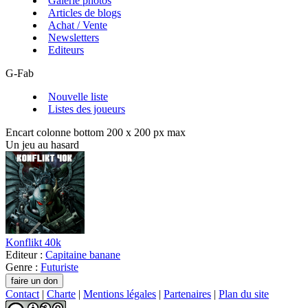
Galerie photos
Articles de blogs
Achat / Vente
Newsletters
Editeurs
G-Fab
Nouvelle liste
Listes des joueurs
Encart colonne bottom 200 x 200 px max
Un jeu au hasard
Konflikt 40k
Editeur :
Capitaine banane
Genre :
Futuriste
Contact
|
Charte
|
Mentions légales
|
Partenaires
|
Plan du site