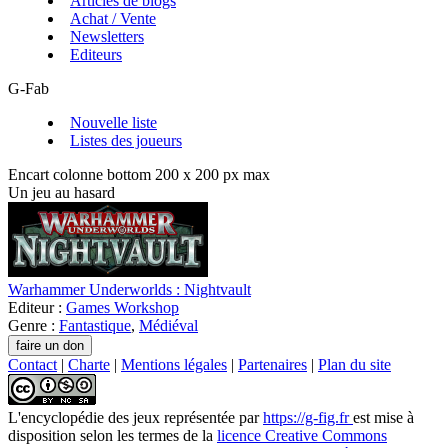
Articles de blogs
Achat / Vente
Newsletters
Editeurs
G-Fab
Nouvelle liste
Listes des joueurs
Encart colonne bottom 200 x 200 px max
Un jeu au hasard
Warhammer Underworlds : Nightvault
Editeur :
Games Workshop
Genre :
Fantastique
,
Médiéval
Contact
|
Charte
|
Mentions légales
|
Partenaires
|
Plan du site
L'encyclopédie des jeux
représentée par
https://g-fig.fr
est mise à
disposition selon les termes de la
licence Creative Commons